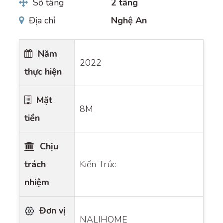
Số tầng
2 tầng
Địa chỉ
Nghệ An
Năm
2022
thực hiện
Mặt
8M
tiền
Chịu
trách
Kiến Trúc
nhiệm
Đơn vị
NALIHOME