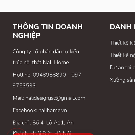
THÔNG TIN DOANH
DANH
NGHIỆP
Thiết kế ki
Công ty cổ phần đầu tư kiến
Thiết kế nộ
trúc nội thất Nali Home
Dự án thi 
Hotline:
0948988890
-
097
Xưởng sản
9753533
Mail:
nalidesign.jsc@gmail.com
Facebook:
nalihome.vn
Địa chỉ : Số 4, Lô A11, An
Khánh, Hoài Đức, Hà Nội