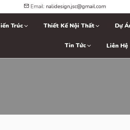
Email:
nalidesign.jsc@gmail.com
iến Trúc
Thiết Kế Nội Thất
Dự Á
Tin Tức
Liên Hệ